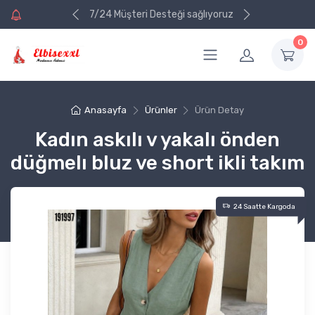
ri alışverişinizde
ri alışverişinizde
7/24 Müşteri Desteği sağlıyoruz
va
va
0
Anasayfa
Ürünler
Ürün Detay
Kadın askılı v yakalı önden
düğmelı bluz ve short ikli takım
24 Saatte Kargoda