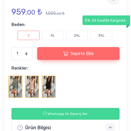
959.
₺
00
1,005.
₺
00
24 Saatte Kargoda
Beden:
S
XL
2XL
3XL
Sepete Ekle
Renkler:
Whatsapp İle Sipariş Ver
Ürün Bilgisi